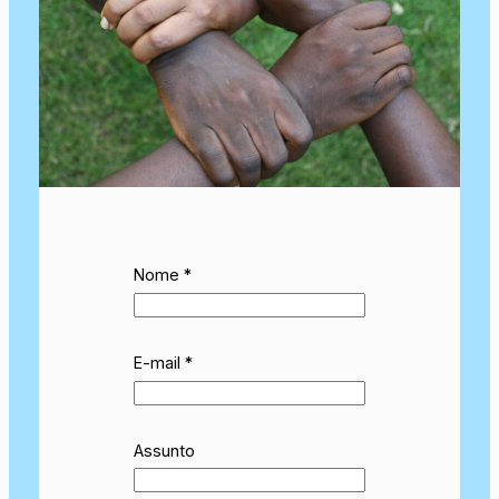
Nome
*
E-mail
*
A
Assunto
s
s